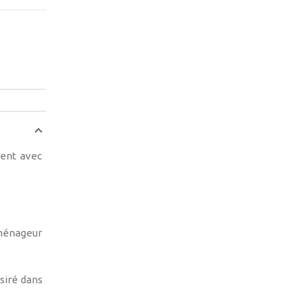
ment avec
ménageur
siré dans